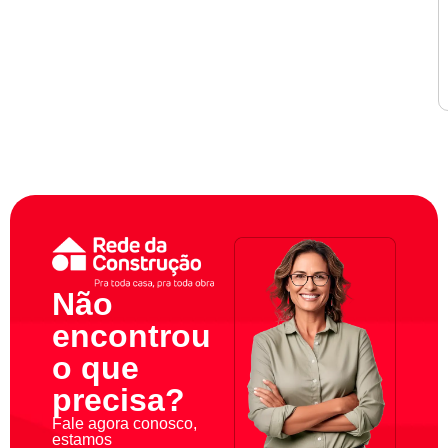
Não
encontrou
o que
precisa?
Fale agora conosco,
estamos