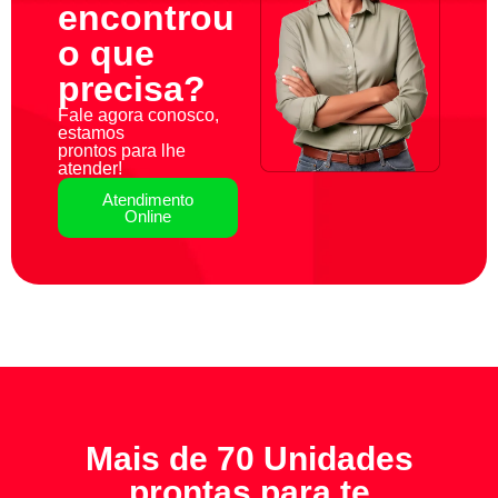
encontrou
o que
precisa?
Fale agora conosco,
estamos
prontos para lhe
atender!
Atendimento
Online
Mais de 70 Unidades
prontas para te